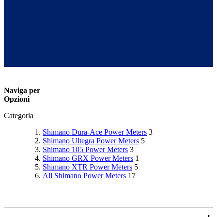
Naviga per
Opzioni
Categoria
Shimano Dura-Ace Power Meters
3
Shimano Ultegra Power Meters
5
Shimano 105 Power Meters
3
Shimano GRX Power Meters
1
Shimano XTR Power Meters
5
All Shimano Power Meters
17