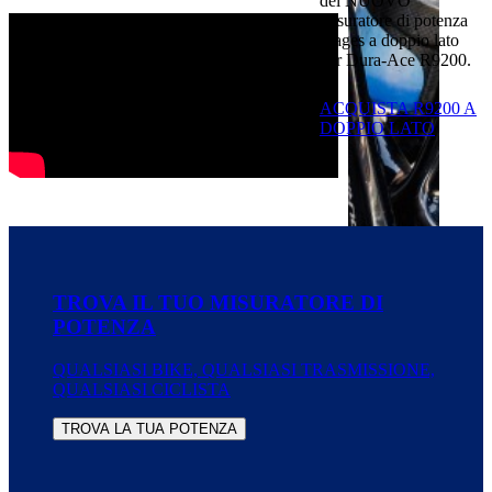
del NUOVO
misuratore di potenza
Stages a doppio lato
per Dura-Ace R9200.
ACQUISTA R9200 A
DOPPIO LATO
TROVA IL TUO MISURATORE DI
POTENZA
QUALSIASI BIKE, QUALSIASI TRASMISSIONE,
QUALSIASI CICLISTA
TROVA LA TUA POTENZA