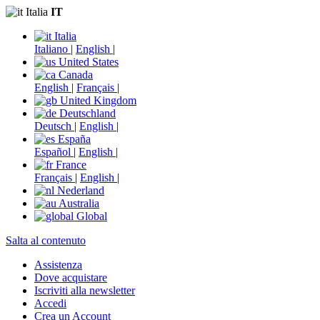
Italia
IT
Italia
Italiano
|
English
|
United States
Canada
English
|
Français
|
United Kingdom
Deutschland
Deutsch
|
English
|
España
Español
|
English
|
France
Français
|
English
|
Nederland
Australia
Global
Salta al contenuto
Assistenza
Dove acquistare
Iscriviti alla newsletter
Accedi
Crea un Account