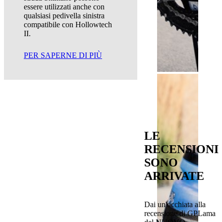
essere utilizzati anche con
qualsiasi pedivella sinistra
compatibile con Hollowtech
II.
PER SAPERNE DI PIÙ
LE
RECENSIONI
SONO
ARRIVATE
Dai un'occhiata alla
recensione di GPLama