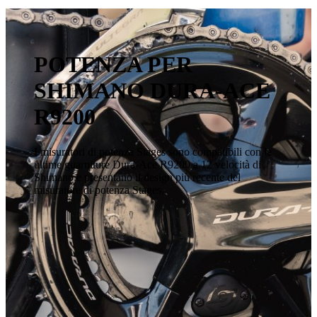
POTENZA PER
SHIMANO DURA-ACE
R9200
I misuratori di potenza Stages sono compatibili con le
ultime guarniture Dura-Ace R9200 a 12 velocità di
Shimano e presentano il design più recente del
misuratore di potenza Stages.