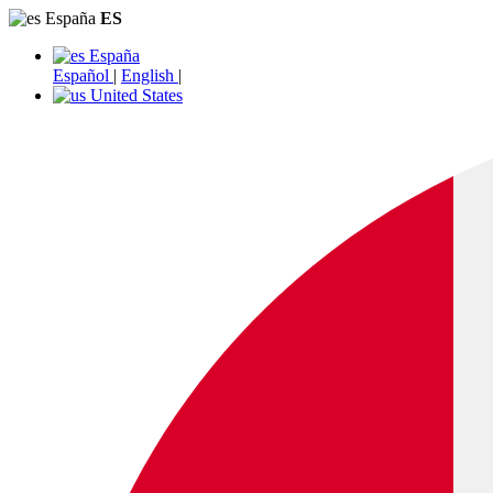
España
ES
España
Español
|
English
|
United States