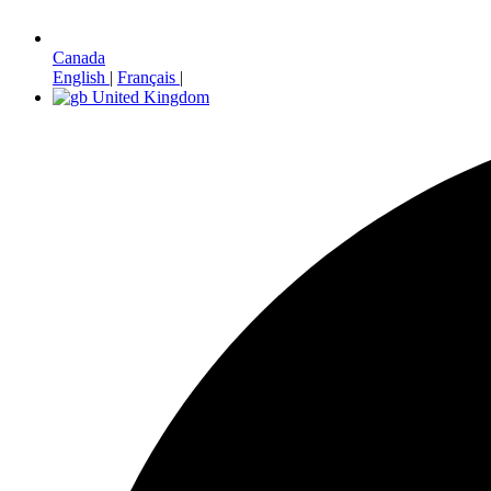
Canada
English
|
Français
|
United Kingdom